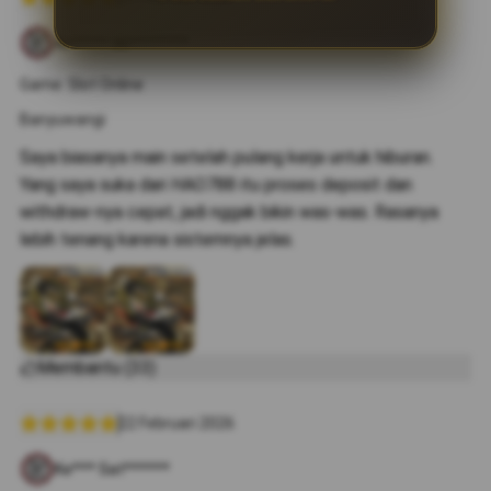
Ar***** Wi********
Game: Slot Online
Banyuwangi
Saya biasanya main setelah pulang kerja untuk hiburan.
Yang saya suka dari HAO788 itu proses deposit dan
withdraw-nya cepat, jadi nggak bikin was-was. Rasanya
lebih tenang karena sistemnya jelas.
Membantu (33)
22 Februari 2026
Ke*** Sat******