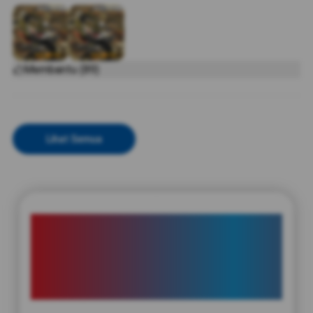
Membantu (89)
Lihat Semua
FREQUENTLY ASKED
QUESTIONS ABOUT
HAO788