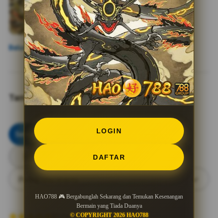
Belum ada ulasan
Tampilkan Penilaian & Ulasan
LOGIN
Semua (909)
Foto & Video
5.0
4.0
3.0
2.0
1.0
DAFTAR
Paling Membantu
HAO788 🎮 Bergabunglah Sekarang dan Temukan Kesenangan
Bermain yang Tiada Duanya
© COPYRIGHT 2026 HAO788
25 Februari 2026