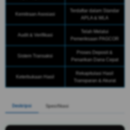
Terdaftar dalam Standar
Kemitraan Asosiasi
APLA & WLA
Telah Melalui
Audit & Verifikasi
Pemeriksaan PAGCOR
Proses Deposit &
Sistem Transaksi
Penarikan Dana Cepat
Rekapitulasi Hasil
Keterbukaan Hasil
Transparan & Akurat
Deskripsi
Spesifikasi