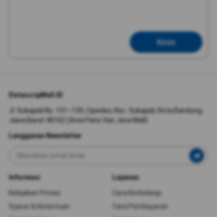
Kirim
DatascripMall.ID
Jl. Sukajadi No. 131–139, Cipedes, Kec. Sukajadi, Kota Bandung,
Jawa Barat 40162 (Area Paris Van Java Mall)
Langganan Newsletter
Informasi
Layanan
Kebijakan Privasi
Cara Berbelanja
Syarat & Ketentuan
Cara Pembayaran