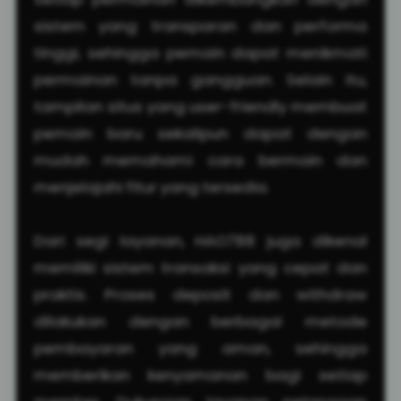
sistem yang transparan dan performa
tinggi, sehingga pemain dapat menikmati
permainan tanpa gangguan. Selain itu,
tampilan situs yang user-friendly membuat
pemain baru sekalipun dapat dengan
mudah memahami cara bermain dan
menjelajahi fitur yang tersedia.
Dari segi layanan, HAO788 juga dikenal
memiliki sistem transaksi yang cepat dan
praktis. Proses deposit dan withdraw
dilakukan dengan berbagai metode
pembayaran yang aman, sehingga
memberikan kenyamanan bagi setiap