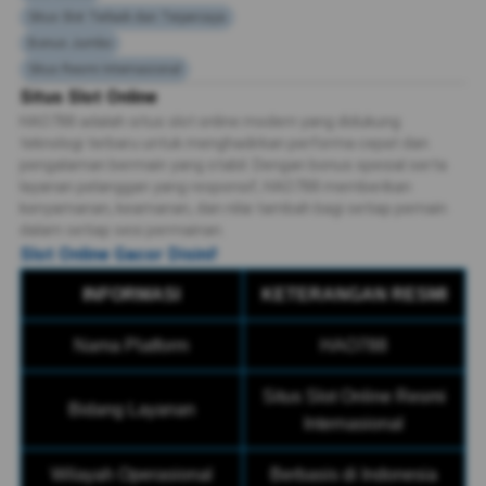
Situs Slot Terbaik dan Terpercaya
Bonus Jumbo
Situs Resmi Internasional
Situs Slot Online
HAO788 adalah situs slot online modern yang didukung
teknologi terbaru untuk menghadirkan performa cepat dan
pengalaman bermain yang stabil. Dengan bonus spesial serta
layanan pelanggan yang responsif, HAO788 memberikan
kenyamanan, keamanan, dan nilai tambah bagi setiap pemain
dalam setiap sesi permainan.
Slot Online Gacor Disini!
INFORMASI
KETERANGAN RESMI
Nama Platform
HAO788
Situs Slot Online Resmi
Bidang Layanan
Internasional
Wilayah Operasional
Berbasis di Indonesia