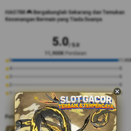
HAO788 🎮 Bergabunglah Sekarang dan Temukan
Kesenangan Bermain yang Tiada Duanya
5.0
/ 5.0
11,900K
Penilaian
5
11,90
4
0
3
0
2
0
1
0
Foto dan Video Produk