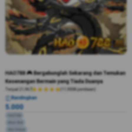
HAO788 🎮 Bergabunglah Sekarang dan Temukan
Kesenangan Bermain yang Tiada Duanya
Terjual 21,967
(11,900K penilaian)
Bandingkan
5.000
HAO788
Situs Slot
Slot Online