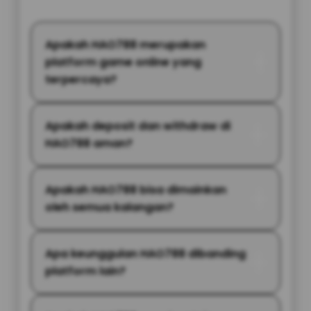
Apakah HAO788 merupakan
platform game online yang
terpercaya?
Apakah deposit dan withdraw di
HAO788 aman?
Apakah HAO788 bisa dimainkan
oleh semua kalangan?
Apa keunggulan HAO788 dibanding
platform lain?